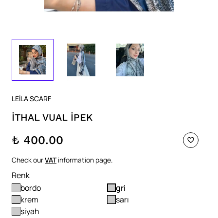
LEİLA SCARF
İTHAL VUAL İPEK
₺ 400.00
Check our
VAT
information page.
Renk
bordo
gri
krem
sarı
siyah