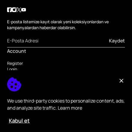
E-posta listemize kayıt olarak yeni koleksiyonlardan ve
kampanyalardan haberdar olabilirsin.
Kaydet
Account
Register
Login
Forgot Password
Others
Home Page
Register
We use third-party cookies to personalize content, ads,
and analyze site traffic. Learn more
Kabul et
ikas - All rights Reserved