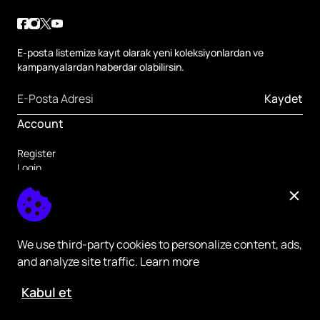
E-posta listemize kayıt olarak yeni koleksiyonlardan ve
kampanyalardan haberdar olabilirsin.
Kaydet
Account
Register
Login
Forgot Password
Others
Home Page
Register
We use third-party cookies to personalize content, ads,
and analyze site traffic. Learn more
Kabul et
ikas - All rights Reserved