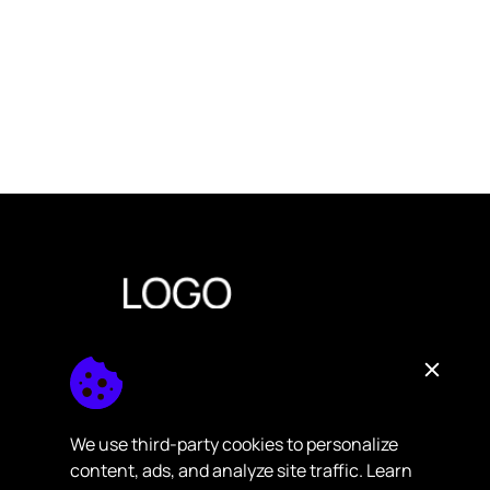
E-posta listemize kayıt olarak yeni
We use third-party cookies to personalize
koleksiyonlardan ve kampanyalardan haberdar
content, ads, and analyze site traffic. Learn
olabilirsin.