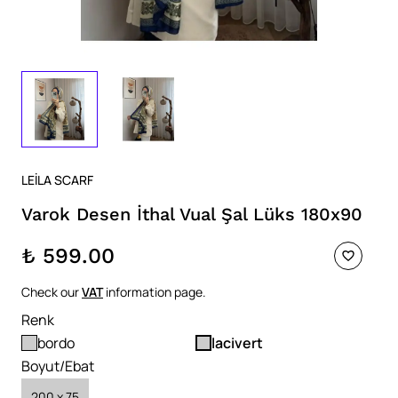
LEİLA SCARF
Varok Desen İthal Vual Şal Lüks 180x90
₺ 599.00
Check our
VAT
information page.
Renk
bordo
lacivert
Boyut/Ebat
200 x 75